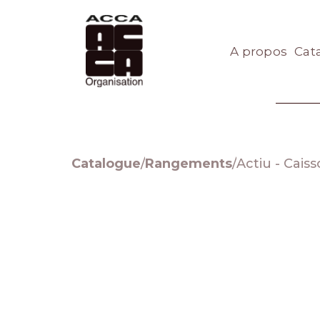
A propos
Cat
Catalogue
/
Rangements
/
Actiu - Cais