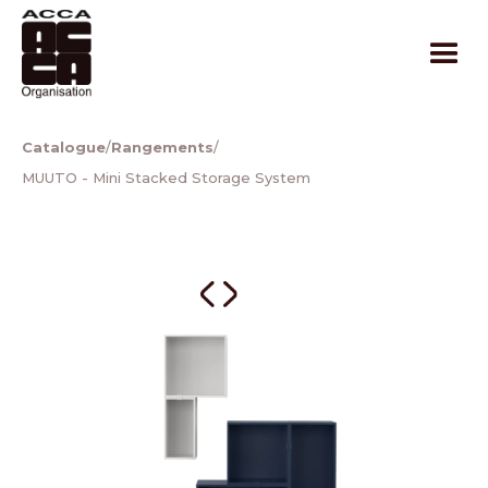
Catalogue
/
Rangements
/
MUUTO - Mini Stacked Storage System