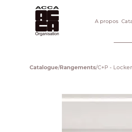
A propos
Cat
Catalogue
/
Rangements
/
C+P - Locker